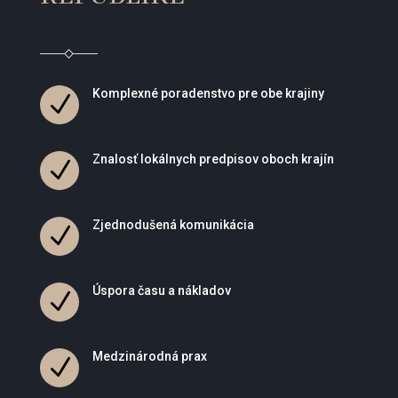
Komplexné poradenstvo pre obe krajiny
N
Znalosť lokálnych predpisov oboch krajín
N
Zjednodušená komunikácia
N
Úspora času a nákladov
N
Medzinárodná prax
N